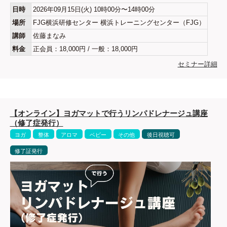
日時
2026年09月15日(火) 10時00分〜14時00分
場所
FJG横浜研修センター 横浜トレーニングセンター（FJG）
講師
佐藤まなみ
料金
正会員：18,000円 / 一般：18,000円
セミナー詳細
【オンライン】ヨガマットで行うリンパドレナージュ講座
（修了症発行）
ヨガ
整体
アロマ
ベビー
その他
後日視聴可
修了証発行