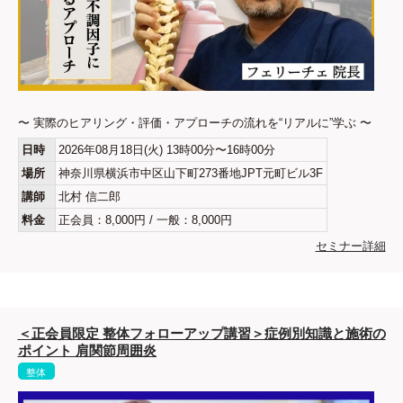
〜 実際のヒアリング・評価・アプローチの流れを“リアルに”学ぶ 〜
日時
2026年08月18日(火) 13時00分〜16時00分
場所
神奈川県横浜市中区山下町273番地JPT元町ビル3F
講師
北村 信二郎
料金
正会員：8,000円 / 一般：8,000円
セミナー詳細
＜正会員限定 整体フォローアップ講習＞症例別知識と施術の
ポイント 肩関節周囲炎
整体