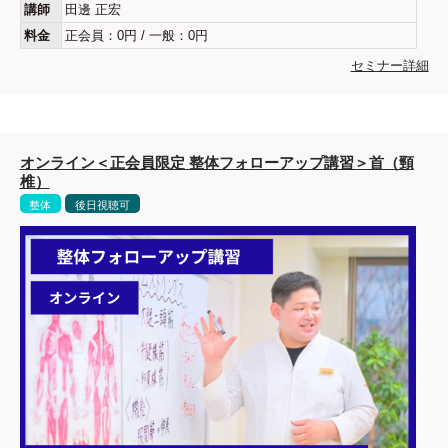
講師
田邊 正宏
料金
正会員：0円 / 一般：0円
セミナー詳細
オンライン＜正会員限定 整体フォローアップ講習＞首（頸
椎）
整体
後日視聴可