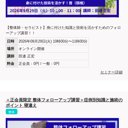
【整体師・セラピスト】身に付けた知識と技術を活かすためのフォロ
ーアップ講習！！
日時
2026年09月29日(火) 10時00分〜11時00分
場所
オンライン開催
講師
田邊 正宏
料金
正会員：0円 / 一般：0円
セミナー詳細
＜正会員限定 整体フォローアップ講習＞症例別知識と施術の
ポイント 寝違え
整体