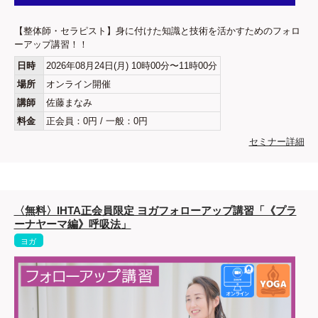
【整体師・セラピスト】身に付けた知識と技術を活かすためのフォロ
ーアップ講習！！
日時
2026年08月24日(月) 10時00分〜11時00分
場所
オンライン開催
講師
佐藤まなみ
料金
正会員：0円 / 一般：0円
セミナー詳細
〈無料〉IHTA正会員限定 ヨガフォローアップ講習「《プラ
ーナヤーマ編》呼吸法」
ヨガ