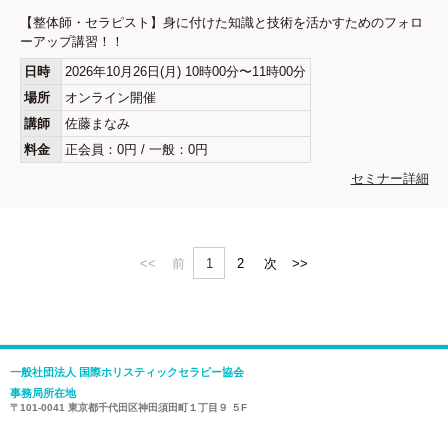
【整体師・セラピスト】身に付けた知識と技術を活かすためのフォロ
ーアップ講習！！
日時
2026年10月26日(月) 10時00分〜11時00分
場所
オンライン開催
講師
佐藤まなみ
料金
正会員：0円 / 一般：0円
セミナー詳細
<<
前
1
2
次
>>
一般社団法人 国際ホリスティックセラピー協会
事務局所在地
〒101-0041 東京都千代田区神田須田町１丁目９ ５F