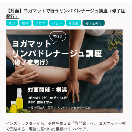
【対面】ヨガマットで行うリンパドレナージュ講座（修了症
発行）
ヨガ
整体
アロマ
ベビー
その他
修了証発行
インストラクターから、身体を整える「専門家」へ。 ヨガマット一枚
で完結する、理論に基づいた至福のリンパケア。