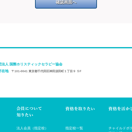
確認画面へ
団法人 国際ホリスティックセラピー協会
所在地
〒101-0041 東京都千代田区神田須田町１丁目９ ５F
法人会員（指定校）
指定校一覧
チャイルドボ