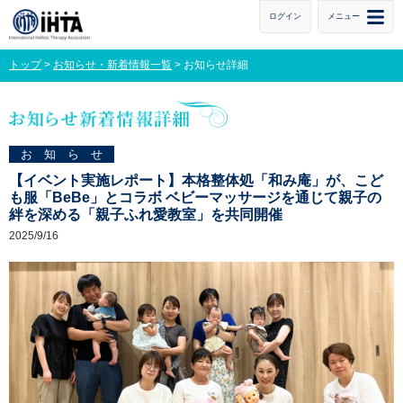
ログイン
メニュー
トップ
>
お知らせ・新着情報一覧
> お知らせ詳細
お知らせ
【イベント実施レポート】本格整体処「和み庵」が、こど
も服「BeBe」とコラボ ベビーマッサージを通じて親子の
絆を深める「親子ふれ愛教室」を共同開催
2025/9/16