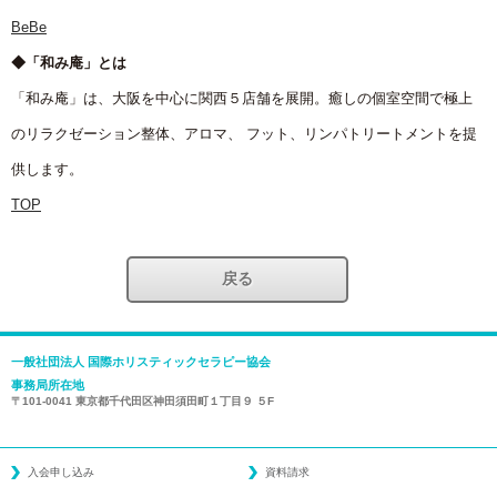
BeBe
◆「和み庵」とは
「和み庵」は、大阪を中心に関西５店舗を展開。癒しの個室空間で極上
のリラクゼーション整体、アロマ、 フット、リンパトリートメントを提
供します。
TOP
戻る
一般社団法人 国際ホリスティックセラピー協会
事務局所在地
〒101-0041 東京都千代田区神田須田町１丁目９ ５F
入会申し込み
資料請求