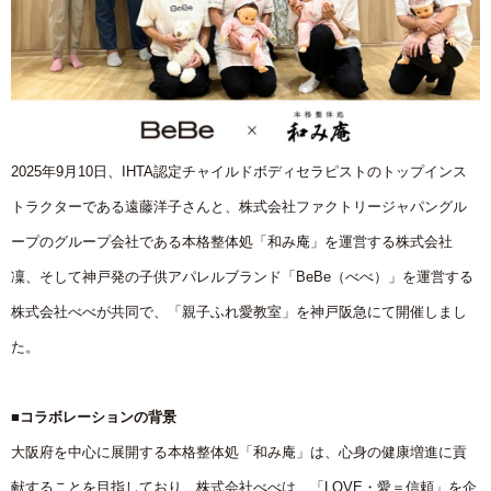
2025年9月10日、IHTA認定チャイルドボディセラピストのトップインス
トラクターである遠藤洋子さんと、株式会社ファクトリージャパングル
ープのグループ会社である本格整体処「和み庵」を運営する株式会社
凜、そして神戸発の子供アパレルブランド「BeBe（べべ）」を運営する
株式会社べべが共同で、「親子ふれ愛教室」を神戸阪急にて開催しまし
た。
■コラボレーションの背景
大阪府を中心に展開する本格整体処「和み庵」は、心身の健康増進に貢
献することを目指しており、株式会社べべは、「LOVE・愛＝信頼」を企