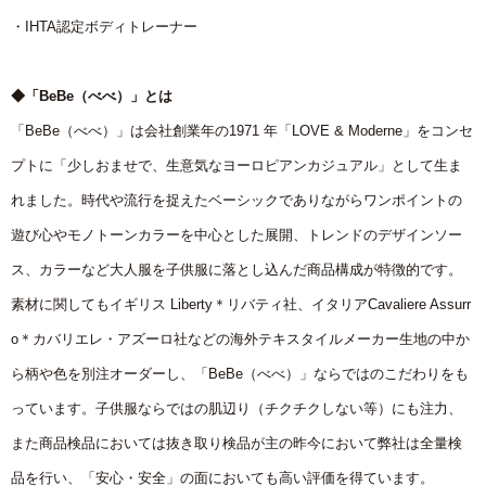
・IHTA認定ボディトレーナー
◆「BeBe（べべ）」とは
「BeBe（べべ）」は会社創業年の1971 年「LOVE & Moderne」をコンセ
プトに「少しおませで、生意気なヨーロピアンカジュアル」として生ま
れました。時代や流行を捉えたベーシックでありながらワンポイントの
遊び心やモノトーンカラーを中心とした展開、トレンドのデザインソー
ス、カラーなど大人服を子供服に落とし込んだ商品構成が特徴的です。
素材に関してもイギリス Liberty＊リバティ社、イタリアCavaliere Assurr
o＊カバリエレ・アズーロ社などの海外テキスタイルメーカー生地の中か
ら柄や色を別注オーダーし、「BeBe（べべ）」ならではのこだわりをも
っています。子供服ならではの肌辺り（チクチクしない等）にも注力、
また商品検品においては抜き取り検品が主の昨今において弊社は全量検
品を行い、「安心・安全」の面においても高い評価を得ています。