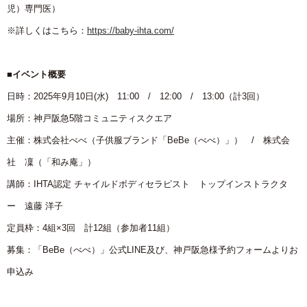
児）専門医）
※詳しくはこちら：
https://baby-ihta.com/
■イベント概要
日時：2025年9月10日(水) 11:00 / 12:00 / 13:00（計3回）
場所：神戸阪急5階コミュニティスクエア
主催：株式会社べべ（子供服ブランド「BeBe（べべ）」） / 株式会
社 凜（「和み庵」）
講師：IHTA認定 チャイルドボディセラピスト トップインストラクタ
ー 遠藤 洋子
定員枠：4組×3回 計12組（参加者11組）
募集：「BeBe（べべ）」公式LINE及び、神戸阪急様予約フォームよりお
申込み